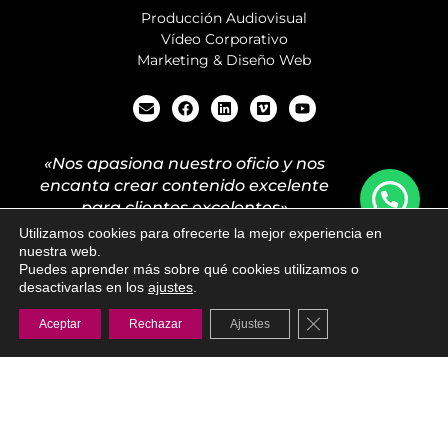
Producción Audiovisual
Vídeo Corporativo
Marketing & Diseño Web
«Nos apasiona nuestro oficio y nos
encanta crear contenido excelente
para clientes excelentes»
Utilizamos cookies para ofrecerte la mejor experiencia en
ES
nuestra web.
Aviso legal
Privacidad
Cookies
Música
Puedes aprender más sobre qué cookies utilizamos o
desactivarlas en los
ajustes
.
Cerrar el banner de
Aceptar
Rechazar
Ajustes
© 2026 · Visualia360