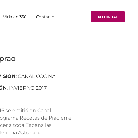
Vida en 360
Contacto
KIT DIGITAL
prao
VISIÓN
: CANAL COCINA
IÓN
: INVIERNO 2017
016 se emitió en Canal
rograma Recetas de Prao en el
er a toda España las
Ternera Asturiana.